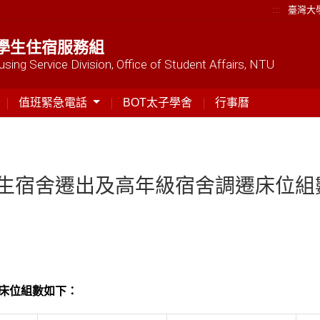
:::
臺灣大
學生住宿服務組
sing Service Division, Office of Student Affairs, NTU
值班緊急電話
BOT太子學舍
行事曆
內新生宿舍遷出及高年級宿舍調遷床位
床位組數如下：