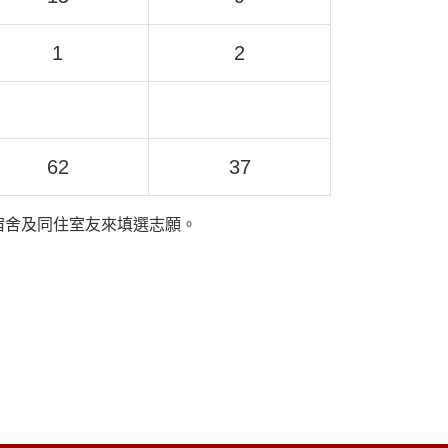
1
2
62
37
宿舍及同住室友來填選志願。